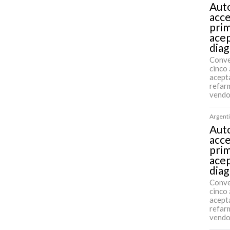
Auto
acce
pri
acep
diag
Conve
cinco 
acept
refarm
vendo
Argenti
Auto
acce
pri
acep
diag
Conve
cinco 
acept
refarm
vendo