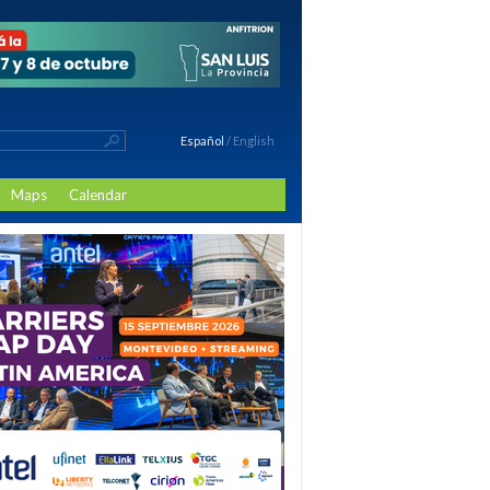
Español
/
English
Maps
Calendar