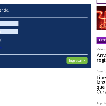
yendo.
uí
ÚLTI
SE
México 
Arra
regi
América
Lib
lanz
que 
Cur
Argenti