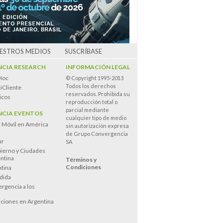
UESTROS MEDIOS
SUSCRÍBASE
CIA RESEARCH
INFORMACIÓN LEGAL
Hoc
© Copyright 1995-2013
Todos los derechos
iCliente
reservados. Prohibida su
icos
reproducción total o
parcial mediante
CIA EVENTOS
cualquier tipo de medio
n Móvil en América
sin autorización expresa
de Grupo Convergencia
ur
SA
ierno y Ciudades
entina
Términos y
Condiciones
tina
dida
rgencia a los
s
ciones en Argentina