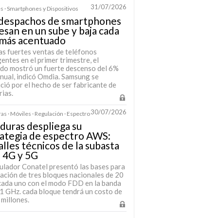
31/07/2026
s · Smartphones y Dispositivos
 despachos de smartphones
esan en un sube y baja cada
 más acentuado
as fuertes ventas de teléfonos
gentes en el primer trimestre, el
do mostró un fuerte descenso del 6%
anual, indicó Omdia. Samsung se
ció por el hecho de ser fabricante de
ias.
30/07/2026
s · Móviles · Regulación · Espectro
uras despliega su
ategia de espectro AWS:
lles técnicos de la subasta
 4G y 5G
gulador Conatel presentó las bases para
itación de tres bloques nacionales de 20
ada uno con el modo FDD en la banda
,1 GHz. cada bloque tendrá un costo de
millones.