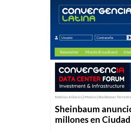
Newsletter
Mobile Broadband
Inte
Noticias A Diario | | México | Backbones Terrestr
Sheinbaum anuncio
millones en Ciudad