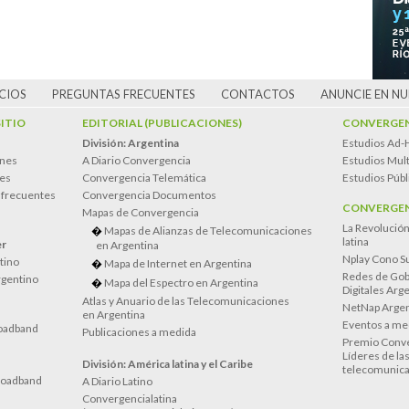
CIOS
PREGUNTAS FRECUENTES
CONTACTOS
ANUNCIE EN N
SITIO
EDITORIAL (PUBLICACIONES)
CONVERGEN
División: Argentina
Estudios Ad-
ones
A Diario Convergencia
Estudios Mult
es
Convergencia Telemática
Estudios Públ
 frecuentes
Convergencia Documentos
CONVERGEN
Mapas de Convergencia
La Revolució
Mapas de Alianzas de Telecomunicaciones
latina
er
en Argentina
Nplay Cono S
atino
Mapa de Internet en Argentina
Redes de Gob
rgentino
Mapa del Espectro en Argentina
Digitales Arg
Atlas y Anuario de las Telecomunicaciones
NetNap Argen
en Argentina
Eventos a me
oadband
Publicaciones a medida
Premio Conve
Líderes de la
División: América latina y el Caribe
telecomunica
roadband
A Diario Latino
Convergencialatina