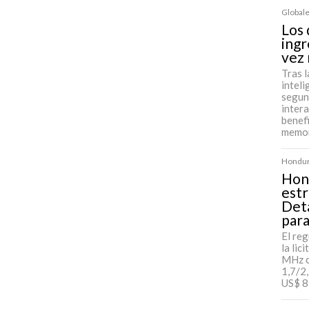
Globale
Los
ingr
vez
Tras l
inteli
segun
inter
benefi
memor
Hondura
Hond
estr
Deta
para
El re
la lic
MHz c
1,7/2
US$ 8 