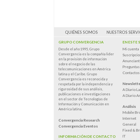
QUIÉNES SOMOS
NUESTROS SERVI
GRUPO CONVERGENCIA
EN ESTE 
Mi cuenta
Desde el año 1995, Grupo
Convergencia es la compañía lider
Suscripci
en la provisión de información
Anunciant
sobre el negocio de las
Preguntas
telecomunicaciones en América
Contactos
latina y el Caribe. Grupo
Convergencia es reconocida y
Newslett
respetada por la independencia y
rigurosidad de sus análisis,
A Diario L
publicaciones e investigaciones
A Diario A
en el sector de Tecnologías de
Información y Comunicación en
Análisis
América latina.
Mobile Br
Internet
Convergencia Research
General
Convergencia Eventos
Fixed & B
IT
INFORMACIÓN DE CONTACTO