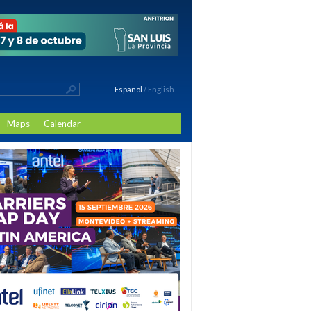
Español
/
English
Maps
Calendar