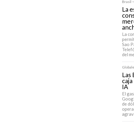
Brasil 
La e
cons
mer
anc
La co
permit
Sao Pa
Telefó
del m
Globale
Las 
caja
IA
El ga
Googl
de dó
operac
agrav