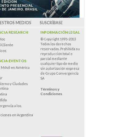
UESTROS MEDIOS
SUSCRÍBASE
CIA RESEARCH
INFORMACIÓN LEGAL
Hoc
© Copyright 1995-2013
Todos los derechos
iCliente
reservados. Prohibida su
icos
reproducción total o
parcial mediante
CIA EVENTOS
cualquier tipo de medio
n Móvil en América
sin autorización expresa
de Grupo Convergencia
ur
SA
ierno y Ciudades
entina
Términos y
Condiciones
tina
dida
rgencia a los
s
ciones en Argentina