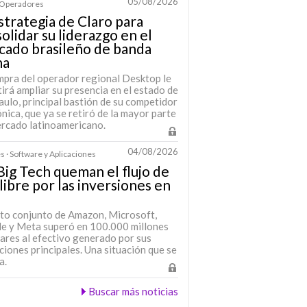
05/08/2026
· Operadores
strategia de Claro para
olidar su liderazgo en el
cado brasileño de banda
ha
mpra del operador regional Desktop le
irá ampliar su presencia en el estado de
ulo, principal bastión de su competidor
nica, que ya se retiró de la mayor parte
ercado latinoamericano.
04/08/2026
s · Software y Aplicaciones
Big Tech queman el flujo de
 libre por las inversiones en
sto conjunto de Amazon, Microsoft,
e y Meta superó en 100.000 millones
lares al efectivo generado por sus
iones principales. Una situación que se
a.
Buscar más noticias