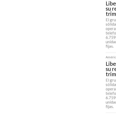
Libe
su r
tri
El gr
sólida
opera
telef
6.759
unida
fijas.
América
Libe
su r
tri
El gr
sólida
opera
telef
6.759
unida
fijas.