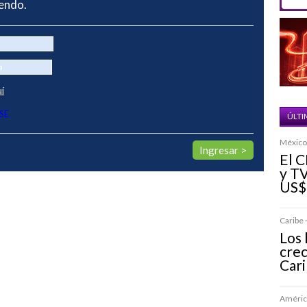
yendo.
uí
SE
ÚLTI
México 
El C
y TV
US$
Caribe ·
Los 
crec
Car
América