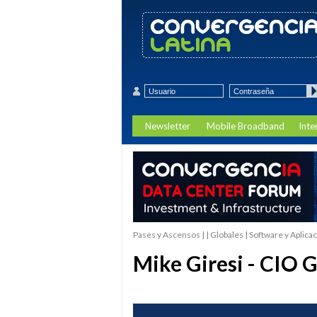
Newsletter
Mobile Broadband
Inte
Pases y Ascensos | | Globales | Software y Aplica
Mike Giresi - CIO G