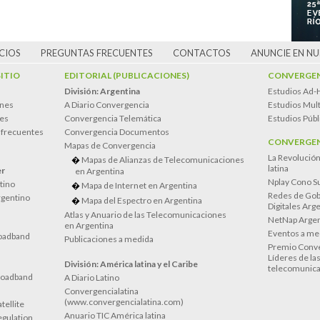
CIOS
PREGUNTAS FRECUENTES
CONTACTOS
ANUNCIE EN N
SITIO
EDITORIAL (PUBLICACIONES)
CONVERGEN
División: Argentina
Estudios Ad-
ones
A Diario Convergencia
Estudios Mult
es
Convergencia Telemática
Estudios Públ
 frecuentes
Convergencia Documentos
CONVERGEN
Mapas de Convergencia
La Revolució
Mapas de Alianzas de Telecomunicaciones
latina
er
en Argentina
Nplay Cono S
atino
Mapa de Internet en Argentina
Redes de Gob
rgentino
Mapa del Espectro en Argentina
Digitales Arg
Atlas y Anuario de las Telecomunicaciones
NetNap Argen
en Argentina
Eventos a me
oadband
Publicaciones a medida
Premio Conve
Líderes de la
División: América latina y el Caribe
telecomunica
roadband
A Diario Latino
Convergencialatina
(www.convergencialatina.com)
tellite
Anuario TIC América latina
egulation