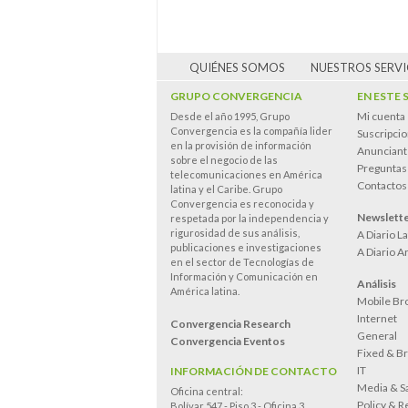
QUIÉNES SOMOS
NUESTROS SERVI
GRUPO CONVERGENCIA
EN ESTE 
Mi cuenta
Desde el año 1995, Grupo
Convergencia es la compañía lider
Suscripci
en la provisión de información
Anunciant
sobre el negocio de las
Preguntas
telecomunicaciones en América
Contactos
latina y el Caribe. Grupo
Convergencia es reconocida y
Newslett
respetada por la independencia y
rigurosidad de sus análisis,
A Diario L
publicaciones e investigaciones
A Diario A
en el sector de Tecnologías de
Información y Comunicación en
Análisis
América latina.
Mobile Br
Internet
Convergencia Research
General
Convergencia Eventos
Fixed & B
IT
INFORMACIÓN DE CONTACTO
Media & Sa
Oficina central:
Policy & R
Bolívar 547 - Piso 3 - Oficina 3