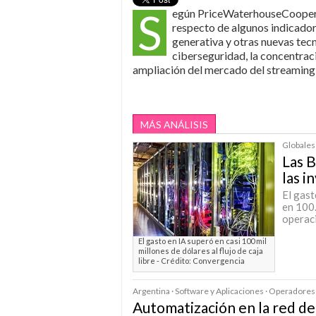
S
egún PriceWaterhouseCoopers
respecto de algunos indicadore
generativa y otras nuevas tecno
ciberseguridad, la concentraci
ampliación del mercado del streaming s
MÁS ANÁLISIS
Globales 
Las B
las i
El gas
en 100.
operaci
El gasto en IA superó en casi 100 mil
millones de dólares al flujo de caja
libre - Crédito: Convergencia
Argentina · Software y Aplicaciones · Operadores
Automatización en la red de