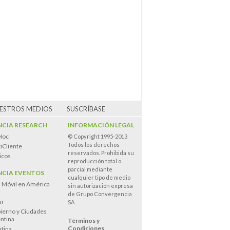
UESTROS MEDIOS
SUSCRÍBASE
CIA RESEARCH
INFORMACIÓN LEGAL
Hoc
© Copyright 1995-2013
Todos los derechos
iCliente
reservados. Prohibida su
icos
reproducción total o
parcial mediante
CIA EVENTOS
cualquier tipo de medio
n Móvil en América
sin autorización expresa
de Grupo Convergencia
ur
SA
ierno y Ciudades
entina
Términos y
Condiciones
tina