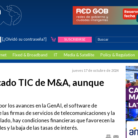
[¿Olvidó su contraseña?]
SUSCRIBIRSE
rnet
Fixed & Broadband
IT
Media & Satellite
Policy & Regulation
a
jueves 17 de octubre de 2024
rcado TIC de M&A, aunque
por los avances en la GenAI, el software de
 las firmas de servicios de telecomunicaciones y la
 lado, hay condiciones financieras que favorecen la
es y la baja de las tasas de interés.