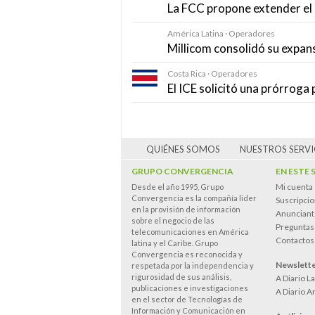
La FCC propone extender el 
América Latina · Operadores
Millicom consolidó su expan
Costa Rica · Operadores
El ICE solicitó una prórroga 
QUIÉNES SOMOS
NUESTROS SERVI
GRUPO CONVERGENCIA
EN ESTE 
Mi cuenta
Desde el año 1995, Grupo
Convergencia es la compañía lider
Suscripci
en la provisión de información
Anunciant
sobre el negocio de las
Preguntas
telecomunicaciones en América
Contactos
latina y el Caribe. Grupo
Convergencia es reconocida y
Newslett
respetada por la independencia y
rigurosidad de sus análisis,
A Diario L
publicaciones e investigaciones
A Diario A
en el sector de Tecnologías de
Información y Comunicación en