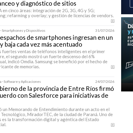
nceo y diagnóstico de sitios
 en cinco áreas: integración de 2G, 3G, 4G y 5G;
ng; refarming y overlay; y gestión de licencias de vendors.
 · Smartphones y Dispositivos
31/07/2026
despachos de smartphones ingresan en un
y baja cada vez más acentuado
s fuertes ventas de teléfonos inteligentes en el primer
re, el segundo mostró un fuerte descenso del 6%
ual, indicó Omdia. Samsung se benefició por el hecho de
ricante de memorias.
 · Software y Aplicaciones
24/07/2026
bierno de la provincia de Entre Ríos firmó
uerdo con Salesforce para iniciativas de
mó un Memorando de Entendimiento durante un acto en el
 Tecnológico, MiradorTEC, de la ciudad de Paraná. Uno de
s es la transformación digital y agéntica del Estado
ial.