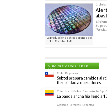
Globales
Alert
abast
El elem
Su prec
Pérsico
La producción de chips depende del
helio - Crédito: SEMI
A DIARIO LATINO
08-08-
2026
Chile · Regulación
Subtel prepara cambios al r
flexibilidad a operadores
Colombia · Móviles · Banda Ancha Fija · 
La banda ancha fija llegó a 
Globales · Satélites · Espectro