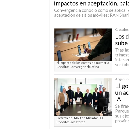
impactos en aceptación, bala
Convergencia conoció cómo se aplica IA
aceptación de sitios móviles; RAN Shari
Globales
Los 
sube 
Tras la
trimest
interan
El impacto de los costos de memoria -
ser fab
Crédito: Convergencialatina
Argentina
El go
un ac
IA
Se fir
Parque
sus eje
La firma del MoU en MiradorTEC -
provinc
Crédito: Salesforce