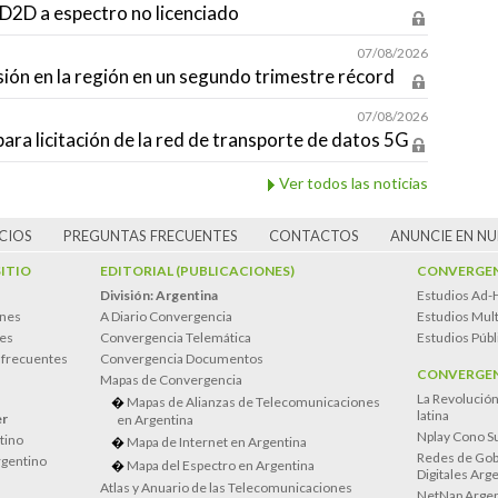
D2D a espectro no licenciado
07/08/2026
sión en la región en un segundo trimestre récord
07/08/2026
para licitación de la red de transporte de datos 5G
Ver todos las noticias
CIOS
PREGUNTAS FRECUENTES
CONTACTOS
ANUNCIE EN N
SITIO
EDITORIAL (PUBLICACIONES)
CONVERGEN
División: Argentina
Estudios Ad-
ones
A Diario Convergencia
Estudios Mult
es
Convergencia Telemática
Estudios Públ
 frecuentes
Convergencia Documentos
CONVERGEN
Mapas de Convergencia
La Revolució
Mapas de Alianzas de Telecomunicaciones
latina
er
en Argentina
Nplay Cono S
atino
Mapa de Internet en Argentina
Redes de Gob
rgentino
Mapa del Espectro en Argentina
Digitales Arg
Atlas y Anuario de las Telecomunicaciones
NetNap Argen