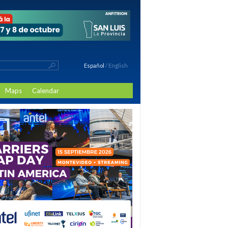
Español
/
English
Maps
Calendar