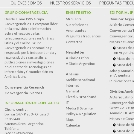
QUIÉNES SOMOS
NUESTROS SERVICIOS
PREGUNTAS FREC
GRUPO CONVERGENCIA
EN ESTE SITIO
EDITORIAL (
Mi cuenta
División: Arge
Desde el año 1995, Grupo
Convergencia es la compañía lider
Suscripciones
A Diario Conve
en la provisión de información
Anunciantes
Convergencia 
sobre el negocio de las
Preguntas frecuentes
Convergencia
telecomunicaciones en América
Contactos
Mapas de Conv
latina y el Caribe. Grupo
Mapas de 
Convergencia es reconocida y
Newsletter
en Argentin
respetada por la independencia y
rigurosidad de sus análisis,
A Diario Latino
Mapa de In
publicaciones e investigaciones
A Diario Argentino
Mapa del E
en el sector de Tecnologías de
Atlas y Anuari
Información y Comunicación en
Análisis
en Argentina
América latina.
Mobile Broadband
Publicaciones 
Internet
Convergencia Research
General
División: Améri
Convergencia Eventos
Fixed & Broadband
A Diario Latino
IT
INFORMACIÓN DE CONTACTO
Convergenciala
(www.converge
Media & Satellite
Oficina central:
Anuario TIC Amé
Policy & Regulation
Bolívar 547 - Piso 3 - Oficina 3
Mapas de Conve
C1066AAK
Maps
Buenos Aires - Argentina
Mapa de Bi
Calendar
Teléfono:
Mapa de Se
(+54 11) 4345-3036