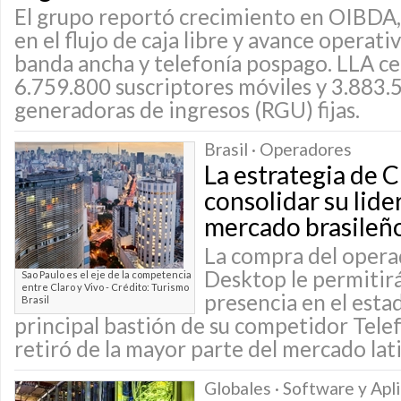
El grupo reportó crecimiento en OIBDA,
en el flujo de caja libre y avance operat
banda ancha y telefonía pospago. LLA ce
6.759.800 suscriptores móviles y 3.883.
generadoras de ingresos (RGU) fijas.
Brasil · Operadores
La estrategia de C
consolidar su lide
mercado brasileñ
La compra del opera
Desktop le permitirá
Sao Paulo es el eje de la competencia
entre Claro y Vivo - Crédito: Turismo
presencia en el esta
Brasil
principal bastión de su competidor Telef
retiró de la mayor parte del mercado la
Globales · Software y Apl