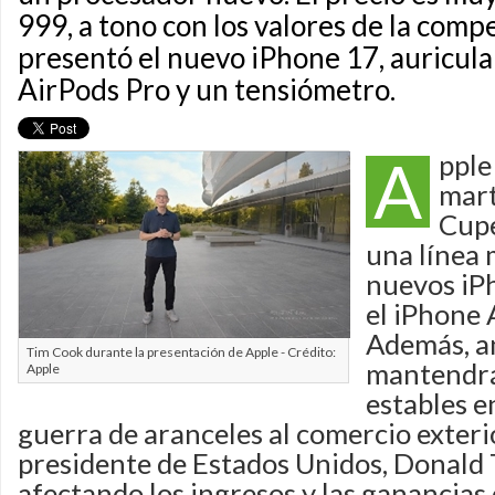
999, a tono con los valores de la com
presentó el nuevo iPhone 17, auricula
AirPods Pro y un tensiómetro.
A
pple
mart
Cupe
una línea
nuevos iP
el iPhone 
Además, a
Tim Cook durante la presentación de Apple - Crédito:
mantendrá
Apple
estables e
guerra de aranceles al comercio exteri
presidente de Estados Unidos, Donald
afectando los ingresos y las ganancias 