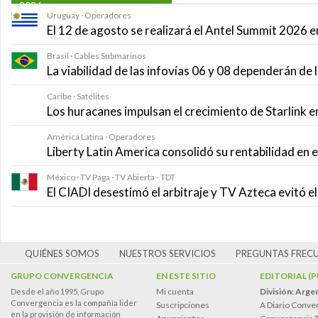
2026
Uruguay · Operadores
El 12 de agosto se realizará el Antel Summit 2026
Brasil · Cables Submarinos
La viabilidad de las infovías 06 y 08 dependerán de
Caribe · Satélites
Los huracanes impulsan el crecimiento de Starlink e
América Latina · Operadores
Liberty Latin America consolidó su rentabilidad en 
México · TV Paga · TV Abierta - TDT
El CIADI desestimó el arbitraje y TV Azteca evitó e
QUIÉNES SOMOS
NUESTROS SERVICIOS
PREGUNTAS FREC
GRUPO CONVERGENCIA
EN ESTE SITIO
EDITORIAL (
Mi cuenta
División: Arge
Desde el año 1995, Grupo
Convergencia es la compañía lider
Suscripciones
A Diario Conve
en la provisión de información