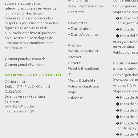
Anunciantes
Convergencia 
sobre el negocio de las
Preguntas frecuentes
Convergencia
telecomunicaciones en América
Contactos
Mapas de Conv
latina y el Caribe. Grupo
Mapas de 
Convergencia es reconocida y
Newsletter
en Argentin
respetada por la independencia y
rigurosidad de sus análisis,
A Diario Latino
Mapa de In
publicaciones e investigaciones
A Diario Argentino
Mapa del E
en el sector de Tecnologías de
Atlas y Anuari
Información y Comunicación en
Análisis
en Argentina
América latina.
Mobile Broadband
Publicaciones 
Internet
Convergencia Research
General
División: Améri
Convergencia Eventos
Fixed & Broadband
A Diario Latino
IT
INFORMACIÓN DE CONTACTO
Convergenciala
(www.converge
Media & Satellite
Oficina central:
Anuario TIC Amé
Policy & Regulation
Bolívar 547 - Piso 3 - Oficina 3
Mapas de Conve
C1066AAK
Maps
Buenos Aires - Argentina
Mapa de Bi
Calendar
Teléfono:
Mapa de Se
(+54 11) 4345-3036
Mapa de Sa
Fax: Extensión 523
Mapa de la
Mapa de M
en Uruguay
Mapa de M