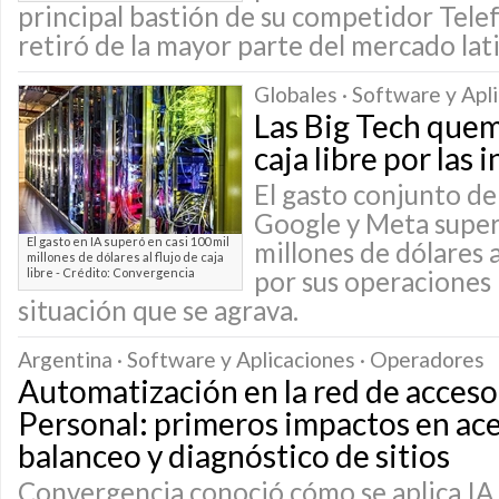
principal bastión de su competidor Telef
retiró de la mayor parte del mercado la
Globales · Software y Apl
Las Big Tech quem
caja libre por las 
El gasto conjunto d
Google y Meta supe
El gasto en IA superó en casi 100 mil
millones de dólares 
millones de dólares al flujo de caja
libre - Crédito: Convergencia
por sus operaciones 
situación que se agrava.
Argentina · Software y Aplicaciones · Operadores
Automatización en la red de acceso
Personal: primeros impactos en ac
balanceo y diagnóstico de sitios
Convergencia conoció cómo se aplica IA 