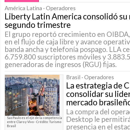
América Latina · Operadores
Liberty Latin America consolidó su 
segundo trimestre
El grupo reportó crecimiento en OIBDA,
en el flujo de caja libre y avance operat
banda ancha y telefonía pospago. LLA ce
6.759.800 suscriptores móviles y 3.883.
generadoras de ingresos (RGU) fijas.
Brasil · Operadores
La estrategia de C
consolidar su lide
mercado brasileñ
La compra del opera
Desktop le permitirá
Sao Paulo es el eje de la competencia
entre Claro y Vivo - Crédito: Turismo
presencia en el esta
Brasil