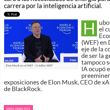
carrera por la inteligencia artificial.
H
ubo
el c
Eco
(WEF) en 
eje de la 
de ser la 
tampoco se
Elon Musk en el WEF - Crédito: WEF
IA ocupó e
preeminen
exposiciones de Elon Musk, CEO de xAI
de BlackRock.
MÁS ANÁLISIS