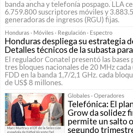
banda ancha y telefonía pospago. LLA ce
6.759.800 suscriptores móviles y 3.883.
generadoras de ingresos (RGU) fijas.
Honduras · Móviles · Regulación · Espectro
Honduras despliega su estrategia 
Detalles técnicos de la subasta par
El regulador Conatel presentó las bases p
tres bloques nacionales de 20 MHz cada
FDD en la banda 1,7/2,1 GHz. cada bloqu
de US$ 8 millones.
Globales · Operadores
Telefónica: El pl
Grow da solidez fi
permite un salto o
segundo trimestr
Marc Murtra y el DT de la Selección
española de fútbol Vicente Del