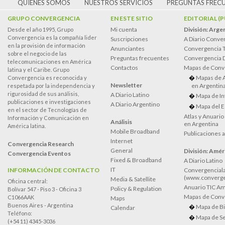
QUIÉNES SOMOS
NUESTROS SERVICIOS
PREGUNTAS FREC
GRUPO CONVERGENCIA
EN ESTE SITIO
EDITORIAL (
Mi cuenta
División: Arge
Desde el año 1995, Grupo
Convergencia es la compañía lider
Suscripciones
A Diario Conve
en la provisión de información
Anunciantes
Convergencia 
sobre el negocio de las
Preguntas frecuentes
Convergencia
telecomunicaciones en América
Contactos
Mapas de Conv
latina y el Caribe. Grupo
Mapas de 
Convergencia es reconocida y
Newsletter
en Argentin
respetada por la independencia y
rigurosidad de sus análisis,
A Diario Latino
Mapa de In
publicaciones e investigaciones
A Diario Argentino
Mapa del E
en el sector de Tecnologías de
Atlas y Anuari
Información y Comunicación en
Análisis
en Argentina
América latina.
Mobile Broadband
Publicaciones 
Internet
Convergencia Research
General
División: Améri
Convergencia Eventos
Fixed & Broadband
A Diario Latino
IT
INFORMACIÓN DE CONTACTO
Convergenciala
(www.converge
Media & Satellite
Oficina central:
Anuario TIC Amé
Policy & Regulation
Bolívar 547 - Piso 3 - Oficina 3
Mapas de Conve
C1066AAK
Maps
Buenos Aires - Argentina
Mapa de Bi
Calendar
Teléfono:
Mapa de Se
(+54 11) 4345-3036