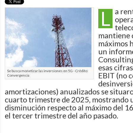
L
a ren
oper
telec
mantiene 
máximos hi
un infor
Consultin
esas cifra
Se busca monetizar las inversiones en 5G - Crédito:
EBIT (no c
Convergencia
desinversi
amortizaciones) anualizados se situaro
cuarto trimestre de 2025, mostrando u
disminución respecto al máximo del 1
el tercer trimestre del año pasado.