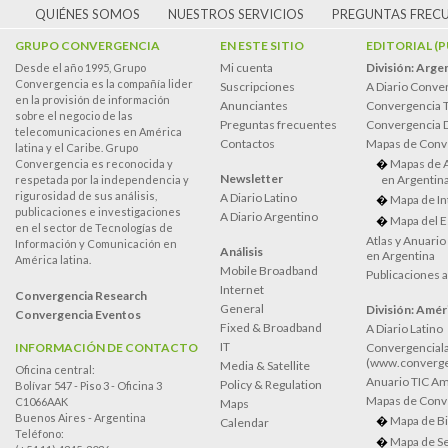
QUIÉNES SOMOS
NUESTROS SERVICIOS
PREGUNTAS FREC
GRUPO CONVERGENCIA
EN ESTE SITIO
EDITORIAL (
Mi cuenta
División: Arge
Desde el año 1995, Grupo
Convergencia es la compañía lider
Suscripciones
A Diario Conve
en la provisión de información
Anunciantes
Convergencia 
sobre el negocio de las
Preguntas frecuentes
Convergencia
telecomunicaciones en América
Contactos
Mapas de Conv
latina y el Caribe. Grupo
Mapas de 
Convergencia es reconocida y
Newsletter
en Argentin
respetada por la independencia y
rigurosidad de sus análisis,
A Diario Latino
Mapa de In
publicaciones e investigaciones
A Diario Argentino
Mapa del E
en el sector de Tecnologías de
Atlas y Anuari
Información y Comunicación en
Análisis
en Argentina
América latina.
Mobile Broadband
Publicaciones 
Internet
Convergencia Research
General
División: Améri
Convergencia Eventos
Fixed & Broadband
A Diario Latino
IT
INFORMACIÓN DE CONTACTO
Convergenciala
(www.converge
Media & Satellite
Oficina central:
Anuario TIC Amé
Policy & Regulation
Bolívar 547 - Piso 3 - Oficina 3
Mapas de Conve
C1066AAK
Maps
Buenos Aires - Argentina
Mapa de Bi
Calendar
Teléfono:
Mapa de Se