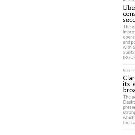
Libe
cons
sec
The g
impro
opera
and p
with 
3,883
(RGUs
Brasil 
Clar
its 
bro
The a
Deskt
presen
strong
which
the L