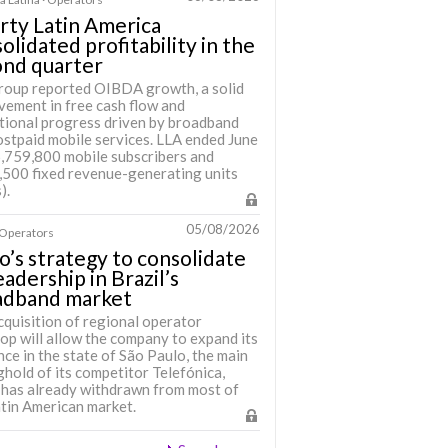
rty Latin America
olidated profitability in the
ond quarter
roup reported OIBDA growth, a solid
vement in free cash flow and
tional progress driven by broadband
ostpaid mobile services. LLA ended June
6,759,800 mobile subscribers and
,500 fixed revenue-generating units
).
05/08/2026
· Operators
o’s strategy to consolidate
leadership in Brazil’s
adband market
cquisition of regional operator
op will allow the company to expand its
ce in the state of São Paulo, the main
hold of its competitor Telefónica,
 has already withdrawn from most of
atin American market.