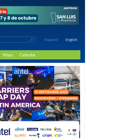
Español
/
English
Maps
Calendar