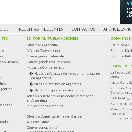
CIOS
PREGUNTAS FRECUENTES
CONTACTOS
ANUNCIE EN N
SITIO
EDITORIAL (PUBLICACIONES)
CONVERGEN
División: Argentina
Estudios Ad-
ones
A Diario Convergencia
Estudios Mult
es
Convergencia Telemática
Estudios Públ
 frecuentes
Convergencia Documentos
CONVERGEN
Mapas de Convergencia
La Revolució
Mapas de Alianzas de Telecomunicaciones
latina
er
en Argentina
Nplay Cono S
atino
Mapa de Internet en Argentina
Redes de Gob
rgentino
Mapa del Espectro en Argentina
Digitales Arg
Atlas y Anuario de las Telecomunicaciones
NetNap Argen
en Argentina
Eventos a me
oadband
Publicaciones a medida
Premio Conve
Líderes de la
División: América latina y el Caribe
telecomunica
roadband
A Diario Latino
Convergencialatina
(www.convergencialatina.com)