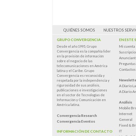
QUIÉNES SOMOS
NUESTROS SERVI
GRUPO CONVERGENCIA
EN ESTE 
Mi cuenta
Desde el año 1995, Grupo
Convergencia es la compañía lider
Suscripci
en la provisión de información
Anunciant
sobre el negocio de las
Preguntas
telecomunicaciones en América
Contactos
latina y el Caribe. Grupo
Convergencia es reconocida y
Newslett
respetada por la independencia y
rigurosidad de sus análisis,
A Diario L
publicaciones e investigaciones
A Diario A
en el sector de Tecnologías de
Información y Comunicación en
Análisis
América latina.
Mobile Br
Internet
Convergencia Research
General
Convergencia Eventos
Fixed & B
IT
INFORMACIÓN DE CONTACTO