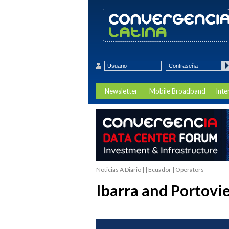
Newsletter
Mobile Broadband
Inte
Noticias A Diario | | Ecuador | Operators
Ibarra and Portovie