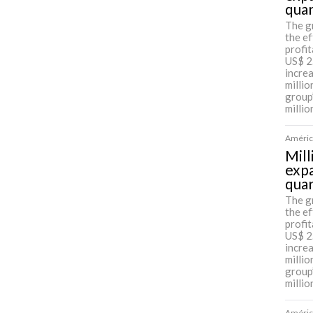
qua
The g
the ef
profit
US$ 2
incre
millio
group
millio
América
Mill
expa
qua
The g
the ef
profit
US$ 2
incre
millio
group
millio
América