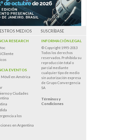
UESTROS MEDIOS
SUSCRÍBASE
CIA RESEARCH
INFORMACIÓN LEGAL
Hoc
© Copyright 1995-2013
Todos los derechos
iCliente
reservados. Prohibida su
icos
reproducción total o
parcial mediante
CIA EVENTOS
cualquier tipo de medio
n Móvil en América
sin autorización expresa
de Grupo Convergencia
ur
SA
ierno y Ciudades
entina
Términos y
Condiciones
tina
dida
rgencia a los
s
ciones en Argentina