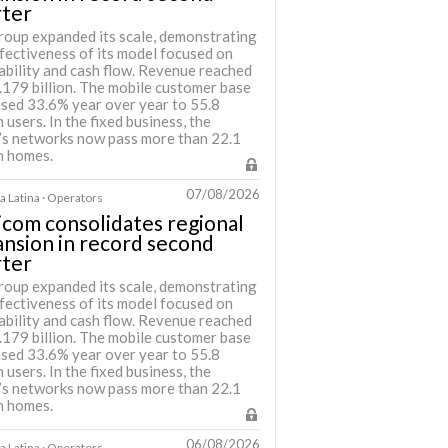
rter
roup expanded its scale, demonstrating
fectiveness of its model focused on
ability and cash flow. Revenue reached
.179 billion. The mobile customer base
ased 33.6% year over year to 55.8
n users. In the fixed business, the
’s networks now pass more than 22.1
n homes.
07/08/2026
 Latina · Operators
icom consolidates regional
nsion in record second
rter
roup expanded its scale, demonstrating
fectiveness of its model focused on
ability and cash flow. Revenue reached
.179 billion. The mobile customer base
ased 33.6% year over year to 55.8
n users. In the fixed business, the
’s networks now pass more than 22.1
n homes.
06/08/2026
 Latina · Operators