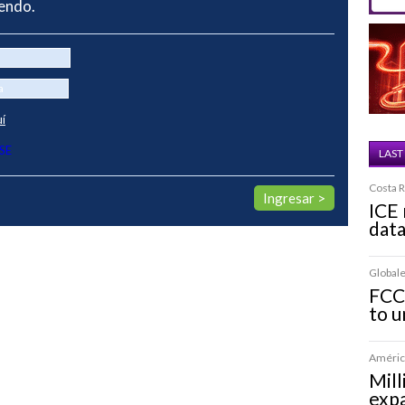
yendo.
uí
SE
LAST
Costa R
ICE 
dat
Globale
FCC
to u
América
Mill
expa