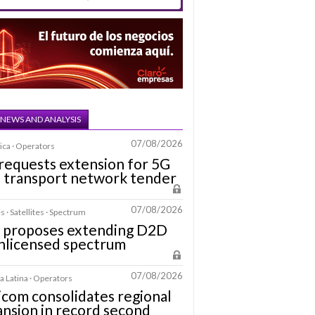
 NEWS AND ANALYSIS
07/08/2026
ica · Operators
requests extension for 5G
a transport network tender
07/08/2026
s · Satellites · Spectrum
 proposes extending D2D
nlicensed spectrum
07/08/2026
 Latina · Operators
icom consolidates regional
nsion in record second