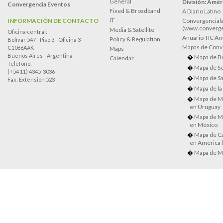
General
División: Améri
Convergencia Eventos
Fixed & Broadband
A Diario Latino
IT
INFORMACIÓN DE CONTACTO
Convergenciala
(www.converge
Media & Satellite
Oficina central:
Anuario TIC Amé
Policy & Regulation
Bolívar 547 - Piso 3 - Oficina 3
Mapas de Conve
C1066AAK
Maps
Buenos Aires - Argentina
Mapa de Bi
Calendar
Teléfono:
Mapa de Se
(+54 11) 4345-3036
Mapa de Sa
Fax: Extensión 523
Mapa de la
Mapa de M
en Uruguay
Mapa de M
en México
Mapa de Ca
en América l
Mapa de M