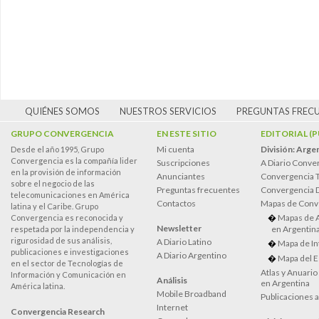
QUIÉNES SOMOS
NUESTROS SERVICIOS
PREGUNTAS FREC
GRUPO CONVERGENCIA
EN ESTE SITIO
EDITORIAL (
Mi cuenta
División: Arge
Desde el año 1995, Grupo
Convergencia es la compañía lider
Suscripciones
A Diario Conve
en la provisión de información
Anunciantes
Convergencia 
sobre el negocio de las
Preguntas frecuentes
Convergencia
telecomunicaciones en América
Contactos
Mapas de Conv
latina y el Caribe. Grupo
Mapas de 
Convergencia es reconocida y
Newsletter
en Argentin
respetada por la independencia y
rigurosidad de sus análisis,
A Diario Latino
Mapa de In
publicaciones e investigaciones
A Diario Argentino
Mapa del E
en el sector de Tecnologías de
Atlas y Anuari
Información y Comunicación en
Análisis
en Argentina
América latina.
Mobile Broadband
Publicaciones 
Internet
Convergencia Research