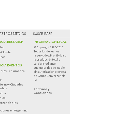
UESTROS MEDIOS
SUSCRÍBASE
CIA RESEARCH
INFORMACIÓN LEGAL
Hoc
© Copyright 1995-2013
Todos los derechos
iCliente
reservados. Prohibida su
icos
reproducción total o
parcial mediante
CIA EVENTOS
cualquier tipo de medio
n Móvil en América
sin autorización expresa
de Grupo Convergencia
ur
SA
ierno y Ciudades
entina
Términos y
Condiciones
tina
dida
rgencia a los
s
ciones en Argentina