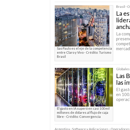
Brasil ·
La es
lider
anch
La comp
presenc
competi
mercad
Sao Paulo es el eje de la competencia
entre Claro y Vivo - Crédito: Turismo
Brasil
Globales 
Las B
las i
El gas
en 100.
operaci
El gasto en IA superó en casi 100 mil
millones de dólares al flujo de caja
libre - Crédito: Convergencia
Argentina · Software y Aplicaciones · Operadores