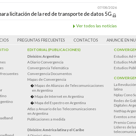
07/08/2026
para licitación de la red de transporte de datos 5G
Ver todos las noticias
CIOS
PREGUNTAS FRECUENTES
CONTACTOS
ANUNCIE EN N
SITIO
EDITORIAL (PUBLICACIONES)
CONVERGEN
División: Argentina
Estudios Ad-
ones
A Diario Convergencia
Estudios Mult
es
Convergencia Telemática
Estudios Públ
 frecuentes
Convergencia Documentos
CONVERGEN
Mapas de Convergencia
La Revolució
Mapas de Alianzas de Telecomunicaciones
latina
er
en Argentina
Nplay Cono S
atino
Mapa de Internet en Argentina
Redes de Gob
rgentino
Mapa del Espectro en Argentina
Digitales Arg
Atlas y Anuario de las Telecomunicaciones
NetNap Argen
en Argentina
Eventos a me
oadband
Publicaciones a medida
Premio Conve
Líderes de la
División: América latina y el Caribe
telecomunica
roadband
A Diario Latino