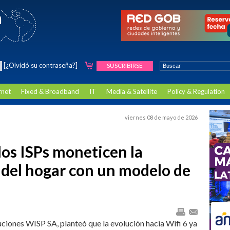
[¿Olvidó su contraseña?]
SUSCRIBIRSE
rnet
Fixed & Broadband
IT
Media & Satellite
Policy & Regulation
viernes 08 de mayo de 2026
os ISPs moneticen la
 del hogar con un modelo de
ciones WISP SA, planteó que la evolución hacia Wifi 6 ya