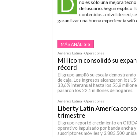
D
no es sólo una mejora tecno
del usuario. Según explicó, 
contenidos a nivel de red, s
garantizar una buena experiencia wifi 
MÁS ANÁLISIS
América Latina · Operadores
Millicom consolidó su expan
récord
El grupo amplió su escala demostrando l
de caja. Los ingresos alcanzaron los US
33,6% interanual hasta los 55,8 millones
pasaron los 22,1 millones de hogares.
América Latina · Operadores
Liberty Latin America conso
trimestre
El grupo reportó crecimiento en OIBDA, 
operativo impulsado por banda ancha y
suscriptores móviles y 3.883.500 unida