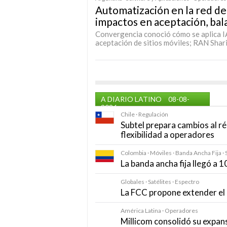
Automatización en la red de
impactos en aceptación, bala
Convergencia conoció cómo se aplica IA
aceptación de sitios móviles; RAN Shari
A DIARIO LATINO
08-08-
2026
Chile · Regulación
Subtel prepara cambios al r
flexibilidad a operadores
Colombia · Móviles · Banda Ancha Fija · 
La banda ancha fija llegó a 
Globales · Satélites · Espectro
La FCC propone extender el 
América Latina · Operadores
Millicom consolidó su expan