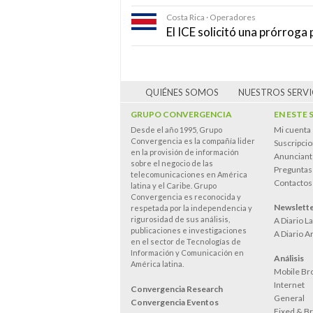
Costa Rica · Operadores
El ICE solicitó una prórroga 
QUIÉNES SOMOS
NUESTROS SERVI
GRUPO CONVERGENCIA
EN ESTE 
Mi cuenta
Desde el año 1995, Grupo
Convergencia es la compañía lider
Suscripci
en la provisión de información
Anunciant
sobre el negocio de las
Preguntas
telecomunicaciones en América
Contactos
latina y el Caribe. Grupo
Convergencia es reconocida y
Newslett
respetada por la independencia y
rigurosidad de sus análisis,
A Diario L
publicaciones e investigaciones
A Diario A
en el sector de Tecnologías de
Información y Comunicación en
Análisis
América latina.
Mobile Br
Internet
Convergencia Research
General
Convergencia Eventos
Fixed & B