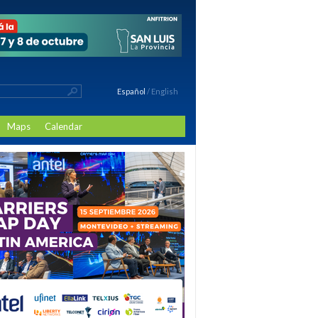
Español
/
English
Maps
Calendar