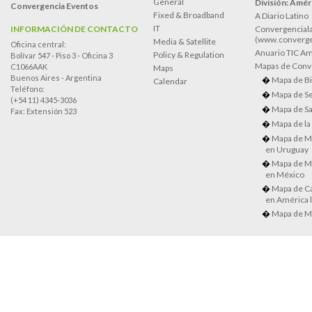
General
División: Améri
Convergencia Eventos
Fixed & Broadband
A Diario Latino
IT
INFORMACIÓN DE CONTACTO
Convergenciala
(www.converge
Media & Satellite
Oficina central:
Anuario TIC Amé
Policy & Regulation
Bolívar 547 - Piso 3 - Oficina 3
Mapas de Conve
C1066AAK
Maps
Buenos Aires - Argentina
Mapa de Bi
Calendar
Teléfono:
Mapa de Se
(+54 11) 4345-3036
Mapa de Sa
Fax: Extensión 523
Mapa de la
Mapa de M
en Uruguay
Mapa de M
en México
Mapa de Ca
en América l
Mapa de M