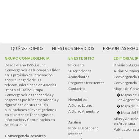
QUIÉNES SOMOS
NUESTROS SERVICIOS
PREGUNTAS FREC
GRUPO CONVERGENCIA
EN ESTE SITIO
EDITORIAL (
Mi cuenta
División: Arge
Desde el año 1995, Grupo
Convergencia es la compañía lider
Suscripciones
A Diario Conve
en la provisión de información
Anunciantes
Convergencia 
sobre el negocio de las
Preguntas frecuentes
Convergencia
telecomunicaciones en América
Contactos
Mapas de Conv
latina y el Caribe. Grupo
Mapas de 
Convergencia es reconocida y
Newsletter
en Argentin
respetada por la independencia y
rigurosidad de sus análisis,
A Diario Latino
Mapa de In
publicaciones e investigaciones
A Diario Argentino
Mapa del E
en el sector de Tecnologías de
Atlas y Anuari
Información y Comunicación en
Análisis
en Argentina
América latina.
Mobile Broadband
Publicaciones 
Internet
Convergencia Research