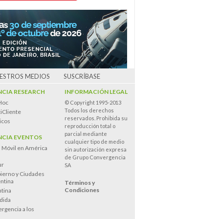
UESTROS MEDIOS
SUSCRÍBASE
CIA RESEARCH
INFORMACIÓN LEGAL
Hoc
© Copyright 1995-2013
Todos los derechos
iCliente
reservados. Prohibida su
icos
reproducción total o
parcial mediante
CIA EVENTOS
cualquier tipo de medio
n Móvil en América
sin autorización expresa
de Grupo Convergencia
ur
SA
ierno y Ciudades
entina
Términos y
Condiciones
tina
dida
rgencia a los
s