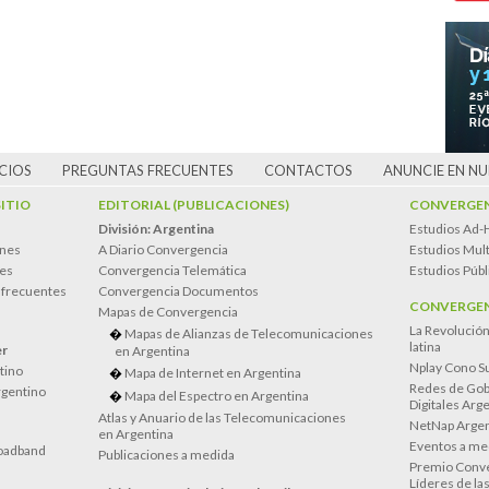
CIOS
PREGUNTAS FRECUENTES
CONTACTOS
ANUNCIE EN N
SITIO
EDITORIAL (PUBLICACIONES)
CONVERGEN
División: Argentina
Estudios Ad-
ones
A Diario Convergencia
Estudios Mult
es
Convergencia Telemática
Estudios Públ
 frecuentes
Convergencia Documentos
CONVERGEN
Mapas de Convergencia
La Revolució
Mapas de Alianzas de Telecomunicaciones
latina
er
en Argentina
Nplay Cono S
atino
Mapa de Internet en Argentina
Redes de Gob
rgentino
Mapa del Espectro en Argentina
Digitales Arg
Atlas y Anuario de las Telecomunicaciones
NetNap Argen
en Argentina
Eventos a me
oadband
Publicaciones a medida
Premio Conve
Líderes de la