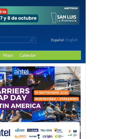
Español
/
English
Maps
Calendar