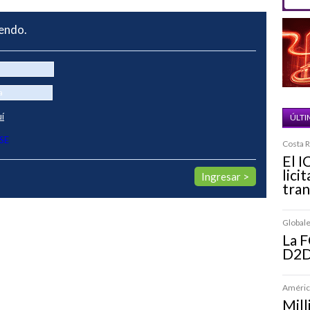
yendo.
uí
ÚLTI
SE
Costa R
El I
lici
tran
Globales
La 
D2D 
América
Mill