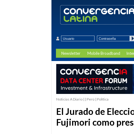
Newsletter
Mobile Broadband
Inte
Noticias A Diario | | Perú | Política
El Jurado de Elecc
Fujimori como pres