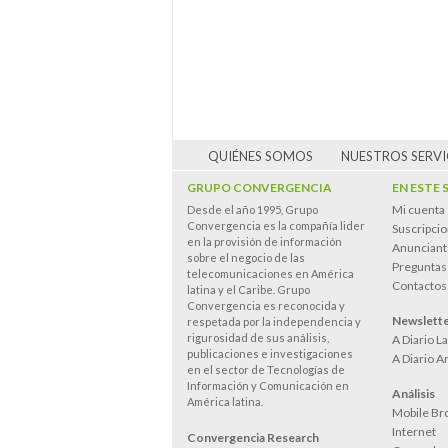
QUIÉNES SOMOS
NUESTROS SERVI
GRUPO CONVERGENCIA
EN ESTE 
Mi cuenta
Desde el año 1995, Grupo
Convergencia es la compañía lider
Suscripci
en la provisión de información
Anunciant
sobre el negocio de las
Preguntas
telecomunicaciones en América
Contactos
latina y el Caribe. Grupo
Convergencia es reconocida y
Newslett
respetada por la independencia y
rigurosidad de sus análisis,
A Diario L
publicaciones e investigaciones
A Diario A
en el sector de Tecnologías de
Información y Comunicación en
Análisis
América latina.
Mobile Br
Internet
Convergencia Research