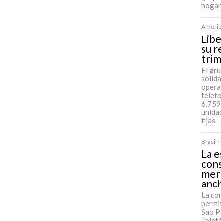
hogar
América
Libe
su r
tri
El gr
sólida
opera
telef
6.759
unida
fijas.
Brasil 
La e
cons
mer
anc
La co
permit
Sao Pa
Telefó