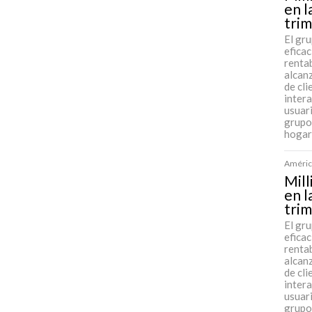
en l
trim
El gr
efica
rentab
alcan
de cl
intera
usuari
grupo
hogar
América
Mill
en l
trim
El gr
efica
rentab
alcan
de cl
intera
usuari
grupo