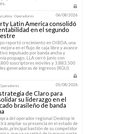
es.
06/08/2026
 Latina · Operadores
rty Latin America consolidó
entabilidad en el segundo
mestre
upo reportó crecimiento en OIBDA, una
 mejora en el flujo de caja libre y avance
tivo impulsado por banda ancha y
onía pospago. LLA cerró junio con
.800 suscriptores móviles y 3.883.500
des generadoras de ingresos (RGU)
05/08/2026
· Operadores
strategia de Claro para
olidar su liderazgo en el
cado brasileño de banda
ha
mpra del operador regional Desktop le
irá ampliar su presencia en el estado de
ulo, principal bastión de su competidor
nica, que ya se retiró de la mayor parte