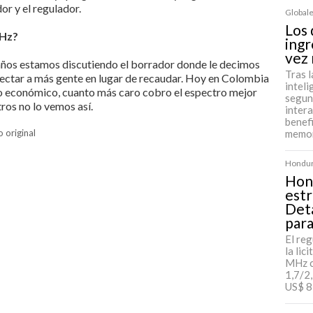
or y el regulador.
Globale
Los
MHz?
ingr
vez
años estamos discutiendo el borrador donde le decimos
Tras l
nectar a más gente en lugar de recaudar. Hoy en Colombia
inteli
io económico, cuanto más caro cobro el espectro mejor
segun
os no lo vemos así.
inter
benefi
o original
memor
Hondura
Hond
estr
Deta
para
El re
la lic
MHz c
1,7/2
US$ 8 