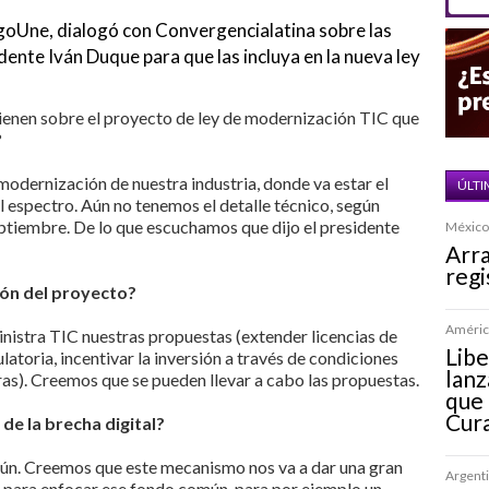
goUne, dialogó con Convergencialatina sobre las
dente Iván Duque para que las incluya en la nueva ley
enen sobre el proyecto de ley de modernización TIC que
?
modernización de nuestra industria, donde va estar el
ÚLTI
el espectro. Aún no tenemos el detalle técnico, según
ptiembre. De lo que escuchamos que dijo el presidente
México 
Arra
regi
ión del proyecto?
América
istra TIC nuestras propuestas (extender licencias de
Lib
latoria, incentivar la inversión a través de condiciones
lanz
ras). Creemos que se pueden llevar a cabo las propuestas.
que 
Cur
de la brecha digital?
ún. Creemos que este mecanismo nos va a dar una gran
Argenti
os para enfocar ese fondo común, para por ejemplo un