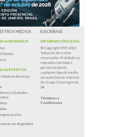
UESTROS MEDIOS
SUSCRÍBASE
CIA RESEARCH
INFORMACIÓN LEGAL
Hoc
© Copyright 1995-2013
Todos los derechos
iCliente
reservados. Prohibida su
icos
reproducción total o
parcial mediante
CIA EVENTOS
cualquier tipo de medio
n Móvil en América
sin autorización expresa
de Grupo Convergencia
ur
SA
ierno y Ciudades
entina
Términos y
Condiciones
tina
dida
rgencia a los
s
ciones en Argentina