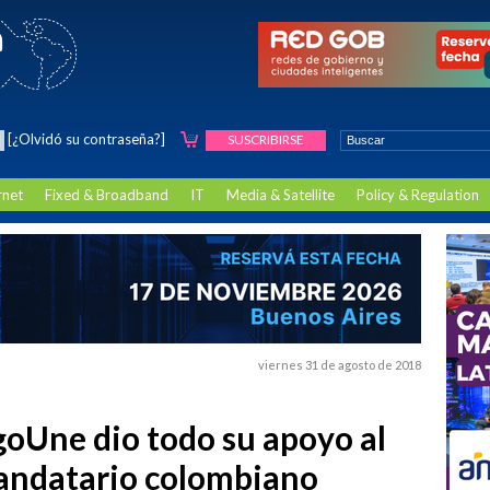
[¿Olvidó su contraseña?]
SUSCRIBIRSE
rnet
Fixed & Broadband
IT
Media & Satellite
Policy & Regulation
viernes 31 de agosto de 2018
goUne dio todo su apoyo al
andatario colombiano