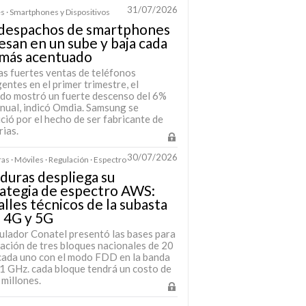
31/07/2026
s · Smartphones y Dispositivos
 despachos de smartphones
esan en un sube y baja cada
 más acentuado
as fuertes ventas de teléfonos
gentes en el primer trimestre, el
do mostró un fuerte descenso del 6%
anual, indicó Omdia. Samsung se
ció por el hecho de ser fabricante de
ias.
30/07/2026
s · Móviles · Regulación · Espectro
uras despliega su
ategia de espectro AWS:
lles técnicos de la subasta
 4G y 5G
gulador Conatel presentó las bases para
itación de tres bloques nacionales de 20
ada uno con el modo FDD en la banda
,1 GHz. cada bloque tendrá un costo de
millones.