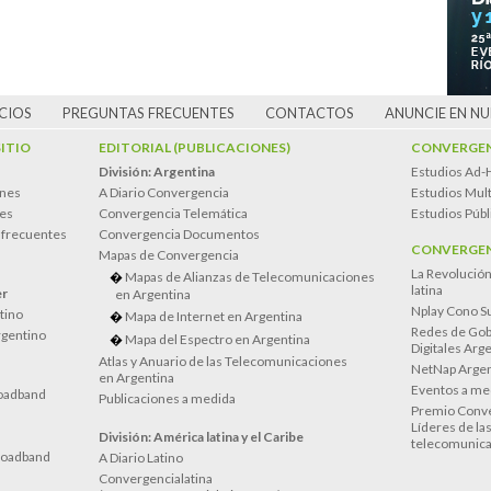
CIOS
PREGUNTAS FRECUENTES
CONTACTOS
ANUNCIE EN N
SITIO
EDITORIAL (PUBLICACIONES)
CONVERGEN
División: Argentina
Estudios Ad-
ones
A Diario Convergencia
Estudios Mult
es
Convergencia Telemática
Estudios Públ
 frecuentes
Convergencia Documentos
CONVERGEN
Mapas de Convergencia
La Revolució
Mapas de Alianzas de Telecomunicaciones
latina
er
en Argentina
Nplay Cono S
atino
Mapa de Internet en Argentina
Redes de Gob
rgentino
Mapa del Espectro en Argentina
Digitales Arg
Atlas y Anuario de las Telecomunicaciones
NetNap Argen
en Argentina
Eventos a me
oadband
Publicaciones a medida
Premio Conve
Líderes de la
División: América latina y el Caribe
telecomunica
roadband
A Diario Latino
Convergencialatina