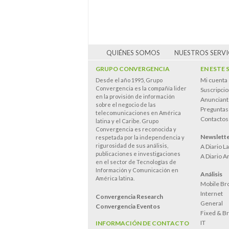
QUIÉNES SOMOS
NUESTROS SERVI
GRUPO CONVERGENCIA
EN ESTE 
Mi cuenta
Desde el año 1995, Grupo
Convergencia es la compañía lider
Suscripci
en la provisión de información
Anunciant
sobre el negocio de las
Preguntas
telecomunicaciones en América
Contactos
latina y el Caribe. Grupo
Convergencia es reconocida y
Newslett
respetada por la independencia y
rigurosidad de sus análisis,
A Diario L
publicaciones e investigaciones
A Diario A
en el sector de Tecnologías de
Información y Comunicación en
Análisis
América latina.
Mobile Br
Internet
Convergencia Research
General
Convergencia Eventos
Fixed & B
IT
INFORMACIÓN DE CONTACTO