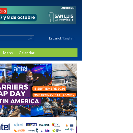
Español
/
English
Maps
Calendar