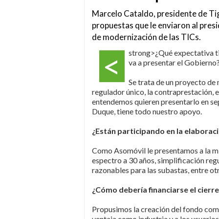
Marcelo Cataldo, presidente de Ti
propuestas que le enviaron al presi
de modernización de las TICs.
<
strong>¿Qué expectativa ti
va a presentar el Gobierno
Se trata de un proyecto de 
regulador único, la contraprestación, 
entendemos quieren presentarlo en se
Duque, tiene todo nuestro apoyo.
¿Están participando en la elaborac
Como Asomóvil le presentamos a la min
espectro a 30 años, simplificación regu
razonables para las subastas, entre ot
¿Cómo debería financiarse el cierre 
Propusimos la creación del fondo com
ventaja como industria y a los usuari