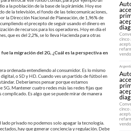
Auto
o a la población de la base de la pirámide. Hoy ese
acce
do de la televisión, el fondo de las telecomunicaciones,
pri
 por la Dirección Nacional de Planeación, de 1,96% de
acep
 cumpliendo el precepto de seguir usando el dinero en
diag
zación de recursos para los operadores. Hoy en día el
Conve
s, que es del 2,2%, se lo lleva Hacienda para otras
cinco 
acept
refarm
ue la migración del 2G, ¿Cuál es la perspectiva en
vendo
Argenti
ra ordenada entendiendo al consumidor. Es lo mismo
Auto
digital, o SD y HD. Cuando ves un partido de fútbol en
acce
l estándar. Deberíamos pensar porque estamos
pri
de 5G. Mantener cuatro redes más las redes fijas que
acep
es complicado. Es algo que se puede mirar de manera
diag
Conve
cinco 
acept
refarm
 lado privado no podemos solo apagar la tecnología.
vendo
ectados, hay que generar conciencia y regulación. Debe