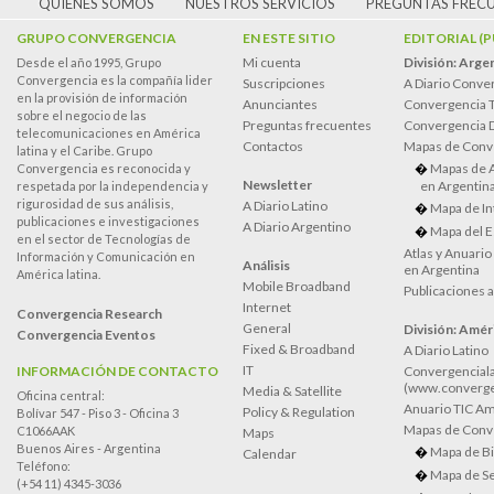
QUIÉNES SOMOS
NUESTROS SERVICIOS
PREGUNTAS FREC
GRUPO CONVERGENCIA
EN ESTE SITIO
EDITORIAL (
Mi cuenta
División: Arge
Desde el año 1995, Grupo
Convergencia es la compañía lider
Suscripciones
A Diario Conve
en la provisión de información
Anunciantes
Convergencia 
sobre el negocio de las
Preguntas frecuentes
Convergencia
telecomunicaciones en América
Contactos
Mapas de Conv
latina y el Caribe. Grupo
Mapas de 
Convergencia es reconocida y
Newsletter
en Argentin
respetada por la independencia y
rigurosidad de sus análisis,
A Diario Latino
Mapa de In
publicaciones e investigaciones
A Diario Argentino
Mapa del E
en el sector de Tecnologías de
Atlas y Anuari
Información y Comunicación en
Análisis
en Argentina
América latina.
Mobile Broadband
Publicaciones 
Internet
Convergencia Research
General
División: Améri
Convergencia Eventos
Fixed & Broadband
A Diario Latino
IT
INFORMACIÓN DE CONTACTO
Convergenciala
(www.converge
Media & Satellite
Oficina central:
Anuario TIC Amé
Policy & Regulation
Bolívar 547 - Piso 3 - Oficina 3
Mapas de Conve
C1066AAK
Maps
Buenos Aires - Argentina
Mapa de Bi
Calendar
Teléfono:
Mapa de Se
(+54 11) 4345-3036