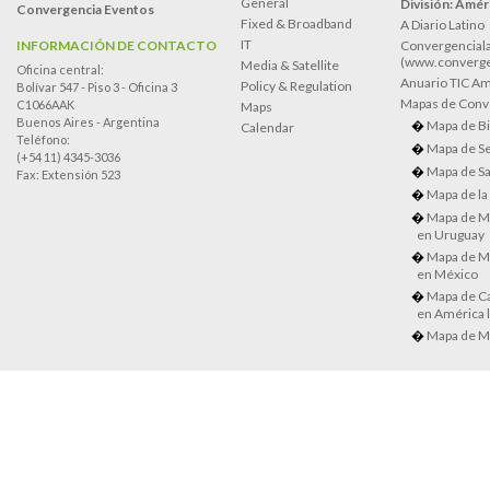
General
División: Améri
Convergencia Eventos
Fixed & Broadband
A Diario Latino
IT
INFORMACIÓN DE CONTACTO
Convergenciala
(www.converge
Media & Satellite
Oficina central:
Anuario TIC Amé
Policy & Regulation
Bolívar 547 - Piso 3 - Oficina 3
Mapas de Conve
C1066AAK
Maps
Buenos Aires - Argentina
Mapa de Bi
Calendar
Teléfono:
Mapa de Se
(+54 11) 4345-3036
Mapa de Sa
Fax: Extensión 523
Mapa de la
Mapa de M
en Uruguay
Mapa de M
en México
Mapa de Ca
en América l
Mapa de M