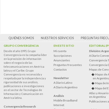
QUIÉNES SOMOS
NUESTROS SERVICIOS
PREGUNTAS FREC
GRUPO CONVERGENCIA
EN ESTE SITIO
EDITORIAL (
Mi cuenta
División: Arge
Desde el año 1995, Grupo
Convergencia es la compañía lider
Suscripciones
A Diario Conve
en la provisión de información
Anunciantes
Convergencia 
sobre el negocio de las
Preguntas frecuentes
Convergencia
telecomunicaciones en América
Contactos
Mapas de Conv
latina y el Caribe. Grupo
Mapas de 
Convergencia es reconocida y
Newsletter
en Argentin
respetada por la independencia y
rigurosidad de sus análisis,
A Diario Latino
Mapa de In
publicaciones e investigaciones
A Diario Argentino
Mapa del E
en el sector de Tecnologías de
Atlas y Anuari
Información y Comunicación en
Análisis
en Argentina
América latina.
Mobile Broadband
Publicaciones 
Internet
Convergencia Research