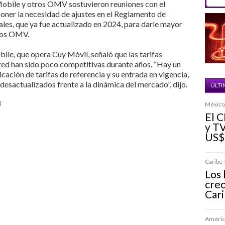
obile y otros OMV sostuvieron reuniones con el
oner la necesidad de ajustes en el Reglamento de
es, que ya fue actualizado en 2024, para darle mayor
 los OMV.
e, que opera Cuy Móvil, señaló que las tarifas
 red han sido poco competitivas durante años. “Hay un
cación de tarifas de referencia y su entrada en vigencia,
desactualizados frente a la dinámica del mercado”, dijo.
ÚLTI
l
México 
El C
y TV
US$
Caribe ·
Los 
crec
Car
América