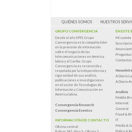
QUIÉNES SOMOS
NUESTROS SERVI
GRUPO CONVERGENCIA
EN ESTE 
Mi cuenta
Desde el año 1995, Grupo
Convergencia es la compañía lider
Suscripci
en la provisión de información
Anunciant
sobre el negocio de las
Preguntas
telecomunicaciones en América
Contactos
latina y el Caribe. Grupo
Convergencia es reconocida y
Newslett
respetada por la independencia y
rigurosidad de sus análisis,
A Diario L
publicaciones e investigaciones
A Diario A
en el sector de Tecnologías de
Información y Comunicación en
Análisis
América latina.
Mobile Br
Internet
Convergencia Research
General
Convergencia Eventos
Fixed & B
IT
INFORMACIÓN DE CONTACTO
Media & Sa
Oficina central:
Policy & R
Bolívar 547 - Piso 3 - Oficina 3