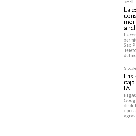
Brasil 
La e
cons
mer
anc
La co
permit
Sao Pa
Telefó
del m
Globale
Las 
caja
IA
El ga
Googl
de dó
operac
agrav