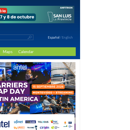
Español
/
English
Maps
Calendar