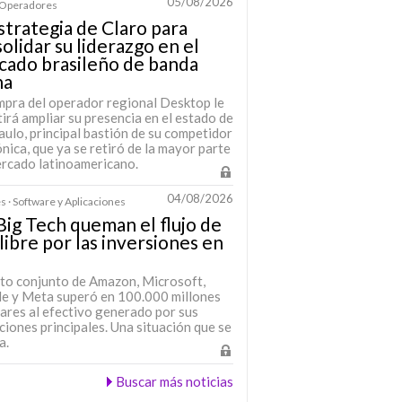
05/08/2026
· Operadores
strategia de Claro para
olidar su liderazgo en el
cado brasileño de banda
ha
mpra del operador regional Desktop le
irá ampliar su presencia en el estado de
ulo, principal bastión de su competidor
nica, que ya se retiró de la mayor parte
ercado latinoamericano.
04/08/2026
s · Software y Aplicaciones
Big Tech queman el flujo de
 libre por las inversiones en
sto conjunto de Amazon, Microsoft,
e y Meta superó en 100.000 millones
lares al efectivo generado por sus
iones principales. Una situación que se
a.
Buscar más noticias