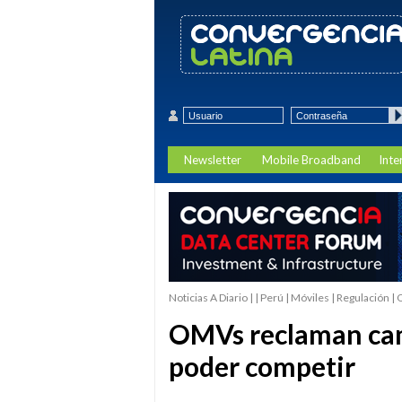
Newsletter
Mobile Broadband
Inte
Noticias A Diario | | Perú | Móviles | Regulación 
OMVs reclaman cam
poder competir