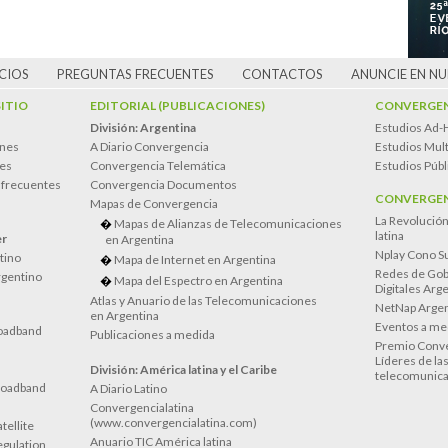
CIOS
PREGUNTAS FRECUENTES
CONTACTOS
ANUNCIE EN N
SITIO
EDITORIAL (PUBLICACIONES)
CONVERGEN
División: Argentina
Estudios Ad-
ones
A Diario Convergencia
Estudios Mult
es
Convergencia Telemática
Estudios Públ
 frecuentes
Convergencia Documentos
CONVERGEN
Mapas de Convergencia
La Revolució
Mapas de Alianzas de Telecomunicaciones
latina
er
en Argentina
Nplay Cono S
atino
Mapa de Internet en Argentina
Redes de Gob
rgentino
Mapa del Espectro en Argentina
Digitales Arg
Atlas y Anuario de las Telecomunicaciones
NetNap Argen
en Argentina
Eventos a me
oadband
Publicaciones a medida
Premio Conve
Líderes de la
División: América latina y el Caribe
telecomunica
roadband
A Diario Latino
Convergencialatina
(www.convergencialatina.com)
tellite
Anuario TIC América latina
egulation