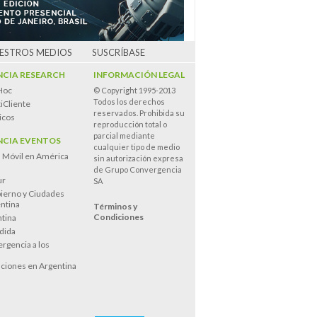
UESTROS MEDIOS
SUSCRÍBASE
CIA RESEARCH
INFORMACIÓN LEGAL
Hoc
© Copyright 1995-2013
Todos los derechos
iCliente
reservados. Prohibida su
icos
reproducción total o
parcial mediante
CIA EVENTOS
cualquier tipo de medio
n Móvil en América
sin autorización expresa
de Grupo Convergencia
ur
SA
ierno y Ciudades
entina
Términos y
Condiciones
tina
dida
rgencia a los
s
ciones en Argentina