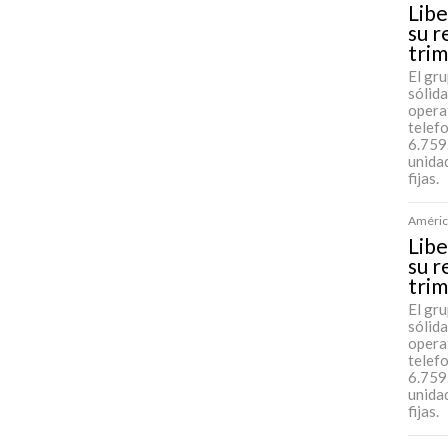
Libe
su r
tri
El gr
sólida
opera
telef
6.759
unida
fijas.
América
Libe
su r
tri
El gr
sólida
opera
telef
6.759
unida
fijas.