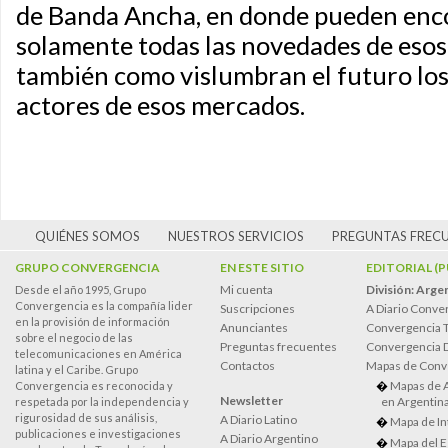
de Banda Ancha, en donde pueden enco
solamente todas las novedades de esos 
también como vislumbran el futuro los
actores de esos mercados.
QUIÉNES SOMOS
NUESTROS SERVICIOS
PREGUNTAS FREC
GRUPO CONVERGENCIA
EN ESTE SITIO
EDITORIAL (
Mi cuenta
División: Arge
Desde el año 1995, Grupo
Convergencia es la compañía lider
Suscripciones
A Diario Conve
en la provisión de información
Anunciantes
Convergencia 
sobre el negocio de las
Preguntas frecuentes
Convergencia
telecomunicaciones en América
Contactos
Mapas de Conv
latina y el Caribe. Grupo
Mapas de 
Convergencia es reconocida y
Newsletter
en Argentin
respetada por la independencia y
rigurosidad de sus análisis,
A Diario Latino
Mapa de In
publicaciones e investigaciones
A Diario Argentino
Mapa del E