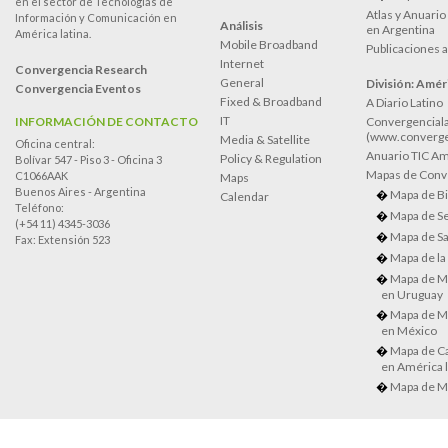
en el sector de Tecnologías de
Atlas y Anuari
Información y Comunicación en
Análisis
en Argentina
América latina.
Mobile Broadband
Publicaciones 
Internet
Convergencia Research
General
División: Améri
Convergencia Eventos
Fixed & Broadband
A Diario Latino
IT
INFORMACIÓN DE CONTACTO
Convergenciala
(www.converge
Media & Satellite
Oficina central:
Anuario TIC Amé
Policy & Regulation
Bolívar 547 - Piso 3 - Oficina 3
Mapas de Conve
C1066AAK
Maps
Buenos Aires - Argentina
Mapa de Bi
Calendar
Teléfono:
Mapa de Se
(+54 11) 4345-3036
Mapa de Sa
Fax: Extensión 523
Mapa de la
Mapa de M
en Uruguay
Mapa de M
en México
Mapa de Ca
en América l
Mapa de M