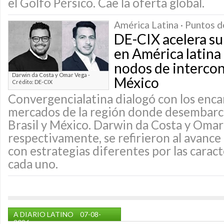
el Golfo Pérsico. Cae la oferta global.
América Latina · Puntos d
DE-CIX acelera su
en América latina
nodos de intercon
Darwin da Costa y Omar Vega -
México
Crédito: DE-CIX
Convergencialatina dialogó con los enca
mercados de la región donde desembarc
Brasil y México. Darwin da Costa y Omar
respectivamente, se refirieron al avance
con estrategias diferentes por las caract
cada uno.
A DIARIO LATINO
07-08-
2026