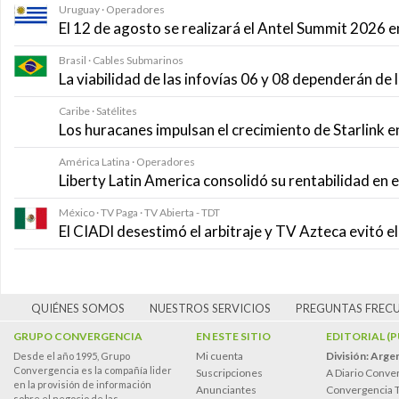
Uruguay · Operadores
El 12 de agosto se realizará el Antel Summit 2026
Brasil · Cables Submarinos
La viabilidad de las infovías 06 y 08 dependerán de
Caribe · Satélites
Los huracanes impulsan el crecimiento de Starlink e
América Latina · Operadores
Liberty Latin America consolidó su rentabilidad en 
México · TV Paga · TV Abierta - TDT
El CIADI desestimó el arbitraje y TV Azteca evitó e
QUIÉNES SOMOS
NUESTROS SERVICIOS
PREGUNTAS FREC
GRUPO CONVERGENCIA
EN ESTE SITIO
EDITORIAL (
Mi cuenta
División: Arge
Desde el año 1995, Grupo
Convergencia es la compañía lider
Suscripciones
A Diario Conve
en la provisión de información
Anunciantes
Convergencia 
sobre el negocio de las