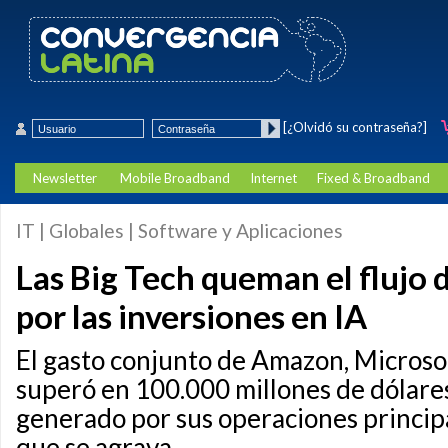
[¿Olvidó su contraseña?]
Newsletter
Mobile Broadband
Internet
Fixed & Broadband
IT | Globales | Software y Aplicaciones
Las Big Tech queman el flujo d
por las inversiones en IA
El gasto conjunto de Amazon, Microso
superó en 100.000 millones de dólares
generado por sus operaciones principa
que se agrava.