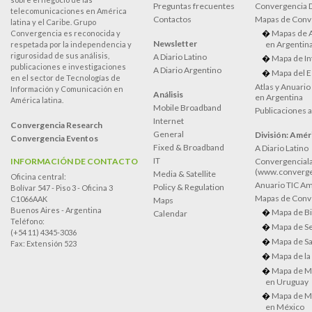
Preguntas frecuentes
Convergencia
telecomunicaciones en América
Contactos
Mapas de Conv
latina y el Caribe. Grupo
Mapas de 
Convergencia es reconocida y
Newsletter
en Argentin
respetada por la independencia y
rigurosidad de sus análisis,
A Diario Latino
Mapa de In
publicaciones e investigaciones
A Diario Argentino
Mapa del E
en el sector de Tecnologías de
Atlas y Anuari
Información y Comunicación en
Análisis
en Argentina
América latina.
Mobile Broadband
Publicaciones 
Internet
Convergencia Research
General
División: Améri
Convergencia Eventos
Fixed & Broadband
A Diario Latino
IT
INFORMACIÓN DE CONTACTO
Convergenciala
(www.converge
Media & Satellite
Oficina central:
Anuario TIC Amé
Policy & Regulation
Bolívar 547 - Piso 3 - Oficina 3
Mapas de Conve
C1066AAK
Maps
Buenos Aires - Argentina
Mapa de Bi
Calendar
Teléfono:
Mapa de Se
(+54 11) 4345-3036
Mapa de Sa
Fax: Extensión 523
Mapa de la
Mapa de M
en Uruguay
Mapa de M
en México