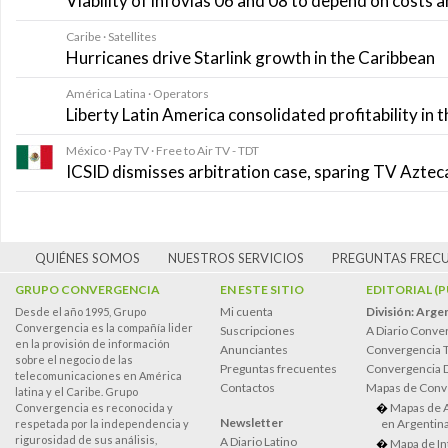
Viability of infovías 06 and 08 to depend on costs
Caribe · Satellites
Hurricanes drive Starlink growth in the Caribbean
América Latina · Operators
Liberty Latin America consolidated profitability in 
México · Pay TV · Free to Air TV - TDT
ICSID dismisses arbitration case, sparing TV Azte
QUIÉNES SOMOS
NUESTROS SERVICIOS
PREGUNTAS FREC
GRUPO CONVERGENCIA
EN ESTE SITIO
EDITORIAL (
Mi cuenta
División: Arge
Desde el año 1995, Grupo
Convergencia es la compañía lider
Suscripciones
A Diario Conve
en la provisión de información
Anunciantes
Convergencia 
sobre el negocio de las
Preguntas frecuentes
Convergencia
telecomunicaciones en América
Contactos
Mapas de Conv
latina y el Caribe. Grupo
Mapas de 
Convergencia es reconocida y
Newsletter
en Argentin
respetada por la independencia y
rigurosidad de sus análisis,
A Diario Latino
Mapa de In