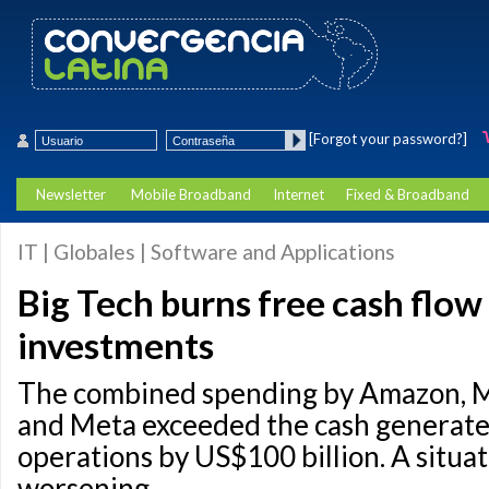
[Forgot your password?]
Newsletter
Mobile Broadband
Internet
Fixed & Broadband
IT | Globales | Software and Applications
Big Tech burns free cash flow
investments
The combined spending by Amazon, M
and Meta exceeded the cash generated
operations by US$100 billion. A situat
worsening.