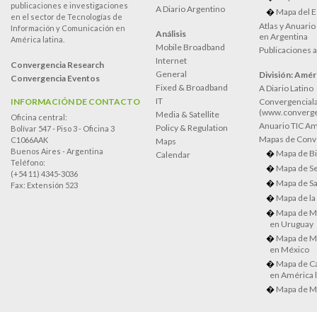
publicaciones e investigaciones
A Diario Argentino
Mapa del E
en el sector de Tecnologías de
Atlas y Anuari
Información y Comunicación en
Análisis
en Argentina
América latina.
Mobile Broadband
Publicaciones 
Internet
Convergencia Research
General
División: Améri
Convergencia Eventos
Fixed & Broadband
A Diario Latino
IT
INFORMACIÓN DE CONTACTO
Convergenciala
(www.converge
Media & Satellite
Oficina central:
Anuario TIC Amé
Policy & Regulation
Bolívar 547 - Piso 3 - Oficina 3
Mapas de Conve
C1066AAK
Maps
Buenos Aires - Argentina
Mapa de Bi
Calendar
Teléfono:
Mapa de Se
(+54 11) 4345-3036
Mapa de Sa
Fax: Extensión 523
Mapa de la
Mapa de M
en Uruguay
Mapa de M
en México
Mapa de Ca
en América l
Mapa de M