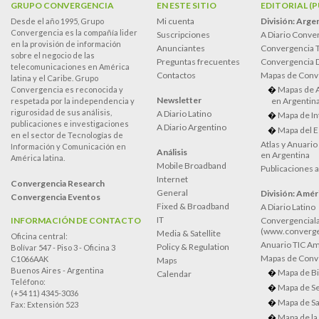
GRUPO CONVERGENCIA
EN ESTE SITIO
EDITORIAL (
Mi cuenta
División: Arge
Desde el año 1995, Grupo
Convergencia es la compañía lider
Suscripciones
A Diario Conve
en la provisión de información
Anunciantes
Convergencia 
sobre el negocio de las
Preguntas frecuentes
Convergencia
telecomunicaciones en América
Contactos
Mapas de Conv
latina y el Caribe. Grupo
Mapas de 
Convergencia es reconocida y
Newsletter
en Argentin
respetada por la independencia y
rigurosidad de sus análisis,
A Diario Latino
Mapa de In
publicaciones e investigaciones
A Diario Argentino
Mapa del E
en el sector de Tecnologías de
Atlas y Anuari
Información y Comunicación en
Análisis
en Argentina
América latina.
Mobile Broadband
Publicaciones 
Internet
Convergencia Research
General
División: Améri
Convergencia Eventos
Fixed & Broadband
A Diario Latino
IT
INFORMACIÓN DE CONTACTO
Convergenciala
(www.converge
Media & Satellite
Oficina central:
Anuario TIC Amé
Policy & Regulation
Bolívar 547 - Piso 3 - Oficina 3
Mapas de Conve
C1066AAK
Maps
Buenos Aires - Argentina
Mapa de Bi
Calendar
Teléfono:
Mapa de Se
(+54 11) 4345-3036
Mapa de Sa
Fax: Extensión 523
Mapa de la